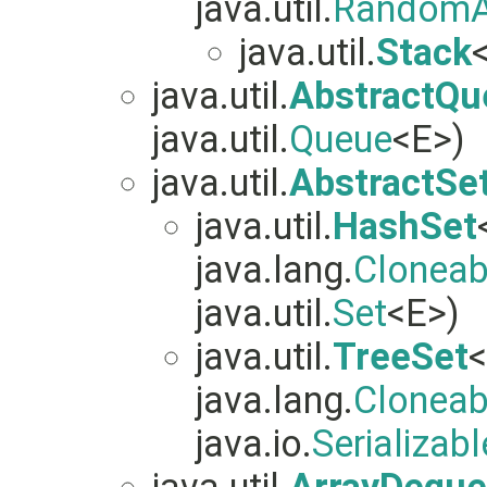
java.util.
RandomA
java.util.
Stack
java.util.
AbstractQu
java.util.
Queue
<E>)
java.util.
AbstractSe
java.util.
HashSet
java.lang.
Cloneab
java.util.
Set
<E>)
java.util.
TreeSet
<
java.lang.
Cloneab
java.io.
Serializabl