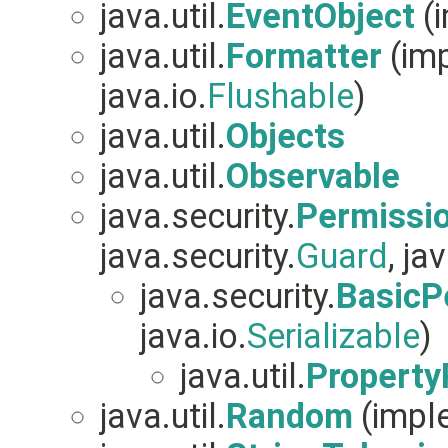
java.util.
EventObject
(i
java.util.
Formatter
(imp
java.io.
Flushable
)
java.util.
Objects
java.util.
Observable
java.security.
Permissi
java.security.
Guard
, ja
java.security.
BasicP
java.io.
Serializable
)
java.util.
Property
java.util.
Random
(imple