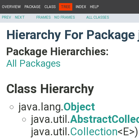
OVERVIEW
PACKAGE
CLASS
TREE
INDEX
HELP
PREV
NEXT
FRAMES
NO FRAMES
ALL CLASSES
Hierarchy For Package j
Package Hierarchies:
All Packages
Class Hierarchy
java.lang.
Object
java.util.
AbstractColle
java.util.
Collection
<E>)