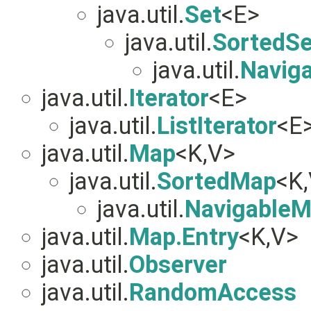
java.util.
Set
<E>
java.util.
SortedSe
java.util.
Navig
java.util.
Iterator
<E>
java.util.
ListIterator
<E
java.util.
Map
<K,V>
java.util.
SortedMap
<K
java.util.
Navigable
java.util.
Map.Entry
<K,V>
java.util.
Observer
java.util.
RandomAccess