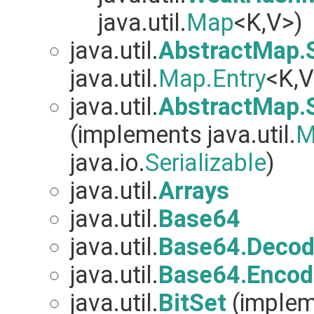
java.util.
Map
<K,V>)
java.util.
AbstractMap.
java.util.
Map.Entry
<K,V
java.util.
AbstractMap.
(implements java.util.
M
java.io.
Serializable
)
java.util.
Arrays
java.util.
Base64
java.util.
Base64.Decod
java.util.
Base64.Encod
java.util.
BitSet
(implem