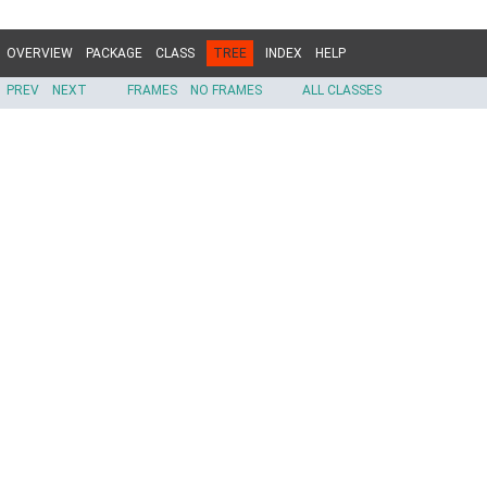
OVERVIEW
PACKAGE
CLASS
TREE
INDEX
HELP
PREV
NEXT
FRAMES
NO FRAMES
ALL CLASSES