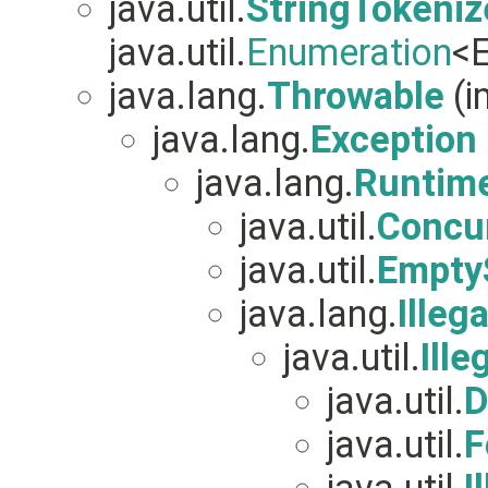
java.util.
StringTokeniz
java.util.
Enumeration
<
java.lang.
Throwable
(i
java.lang.
Exception
java.lang.
Runtim
java.util.
Concur
java.util.
Empty
java.lang.
Ille
java.util.
Ill
java.util.
D
java.util.
F